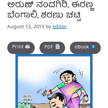
ಅರುಣ್ ನಂದಗಿರಿ, ಈರಣ್ಣ
ಬೆಂಗಾಲಿ, ಶರಣು ಚಟ್ಟಿ
August 12, 2013
by
editor
Print 🖨
PDF
eBook