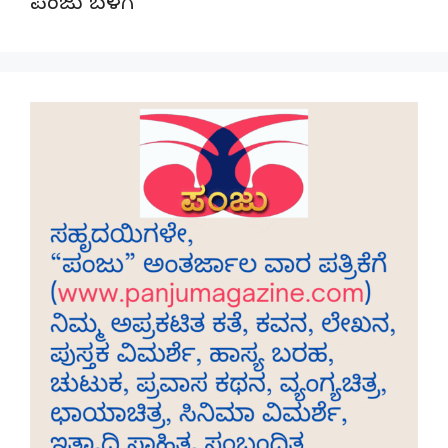
ಪಂಜು ಬಳಗ