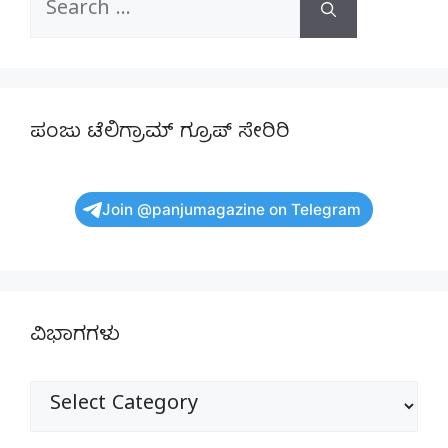
for:
ಪಂಜು ಟೆಲಿಗ್ರಾಮ್ ಗ್ರೂಪ್ ಸೇರಿರಿ
Join @panjumagazine on Telegram
ವಿಭಾಗಗಳು
ವಿಭಾಗಗಳು