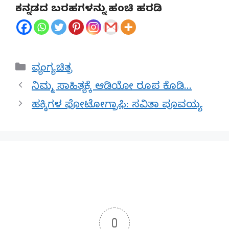
ಕನ್ನಡದ ಬರಹಗಳನ್ನು ಹಂಚಿ ಹರಡಿ
Categories
ವ್ಯಂಗ್ಯ ಚಿತ್ರ
ನಿಮ್ಮ ಸಾಹಿತ್ಯಕ್ಕೆ ಆಡಿಯೋ ರೂಪ ಕೊಡಿ…
ಹಕ್ಕಿಗಳ ಫೋಟೋಗ್ರಾಫಿ: ಸವಿತಾ ಪೂವಯ್ಯ
0