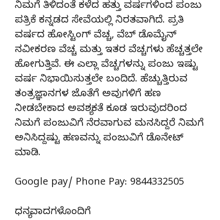
ನಿಮಗೆ ತಿಳಿದಂತೆ ಕಳೆದ ಹತ್ತು ವರ್ಷಗಳಿಂದ ಪಂಜು
ಪತ್ರಿಕೆ ಕನ್ನಡದ ಸೇವೆಯಲ್ಲಿ ನಿರತವಾಗಿದೆ. ಪ್ರತಿ
ವರ್ಷದ ಹೋಸ್ಟಿಂಗ್‌ ವೆಚ್ಚ, ವೆಬ್‌ ಡೊಮೈನ್‌
ನವೀಕರಣ ವೆಚ್ಚ ಮತ್ತು ಇತರ ವೆಚ್ಚಗಳು ಹೆಚ್ಚತ್ತಲೇ
ಹೋಗುತ್ತಿವೆ. ಈ ಎಲ್ಲಾ ವೆಚ್ಚಗಳನ್ನು ಪಂಜು ಇಷ್ಟು
ವರ್ಷ ನಿಭಾಯಿಸುತ್ತಲೇ ಬಂದಿದೆ. ಹೆಚ್ಚುತ್ತಿರುವ
ತಂತ್ರಜ್ಞಾನಗಳ ಜೊತೆಗೆ ಅವುಗಳಿಗೆ ಹಣ
ನೀಡಬೇಕಾದ ಅವಶ್ಯಕತೆ ಕೂಡ ಇರುವುದರಿಂದ
ನಿಮಗೆ ಪಂಜುವಿಗೆ ನೆರವಾಗುವ ಮನಸಿದ್ದರೆ ನಿಮಗೆ
ಅನಿಸಿದ್ದಷ್ಟು ಹಣವನ್ನು ಪಂಜುವಿಗೆ ಡೊನೇಟ್‌
ಮಾಡಿ.
Google pay/ Phone Pay: 9844332505
ಧನ್ಯವಾದಗಳೊಂದಿಗೆ