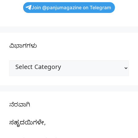
Join @panjumagazine on Telegram
ವಿಭಾಗಗಳು
ವಿಭಾಗಗಳು
ನೆರವಾಗಿ
ಸಹೃದಯಿಗಳೇ,