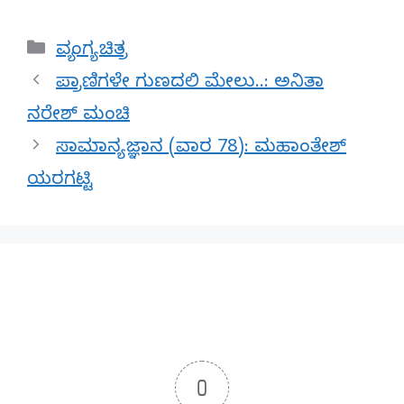
Categories
ವ್ಯಂಗ್ಯ ಚಿತ್ರ
ಪ್ರಾಣಿಗಳೇ ಗುಣದಲಿ ಮೇಲು..: ಅನಿತಾ
ನರೇಶ್ ಮಂಚಿ
ಸಾಮಾನ್ಯ ಜ್ಞಾನ (ವಾರ 78): ಮಹಾಂತೇಶ್
ಯರಗಟ್ಟಿ
0