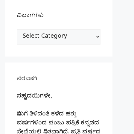
ವಿಭಾಗಗಳು
ವಿಭಾಗಗಳು
ನೆರವಾಗಿ
ಸಹೃದಯಿಗಳೇ,
ನಿಮಗೆ ತಿಳಿದಂತೆ ಕಳೆದ ಹತ್ತು
ವರ್ಷಗಳಿಂದ ಪಂಜು ಪತ್ರಿಕೆ ಕನ್ನಡದ
ಸೇವೆಯಲ್ಲಿ ನಿರತವಾಗಿದೆ. ಪ್ರತಿ ವರ್ಷದ