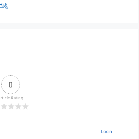
್ಟಿ
0
rticle Rating
Login