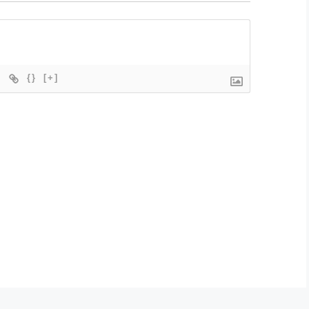
{}
[+]