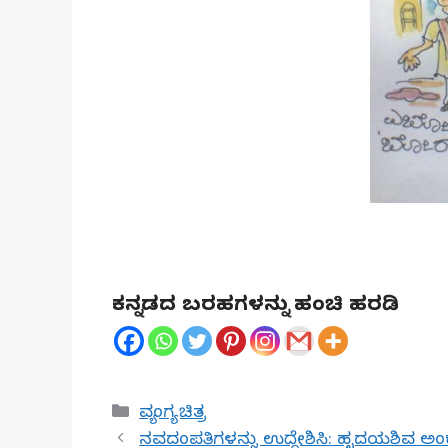
ಕನ್ನಡದ ಬರಹಗಳನ್ನು ಹಂಚಿ ಹರಡಿ
Categories
ವ್ಯಂಗ್ಯ ಚಿತ್ರ
ನವದಂಪತಿಗಳನ್ನು ಉದ್ದೇಶಿಸಿ: ಹೃದಯಶಿವ ಅ