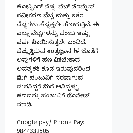
ಹೋಸ್ಟಿಂಗ್‌ ವೆಚ್ಚ, ವೆಬ್‌ ಡೊಮೈನ್‌
ನವೀಕರಣ ವೆಚ್ಚ ಮತ್ತು ಇತರ
ವೆಚ್ಚಗಳು ಹೆಚ್ಚತ್ತಲೇ ಹೋಗುತ್ತಿವೆ. ಈ
ಎಲ್ಲಾ ವೆಚ್ಚಗಳನ್ನು ಪಂಜು ಇಷ್ಟು
ವರ್ಷ ನಿಭಾಯಿಸುತ್ತಲೇ ಬಂದಿದೆ.
ಹೆಚ್ಚುತ್ತಿರುವ ತಂತ್ರಜ್ಞಾನಗಳ ಜೊತೆಗೆ
ಅವುಗಳಿಗೆ ಹಣ ನೀಡಬೇಕಾದ
ಅವಶ್ಯಕತೆ ಕೂಡ ಇರುವುದರಿಂದ
ನಿಮಗೆ ಪಂಜುವಿಗೆ ನೆರವಾಗುವ
ಮನಸಿದ್ದರೆ ನಿಮಗೆ ಅನಿಸಿದ್ದಷ್ಟು
ಹಣವನ್ನು ಪಂಜುವಿಗೆ ಡೊನೇಟ್‌
ಮಾಡಿ.
Google pay/ Phone Pay:
9844332505