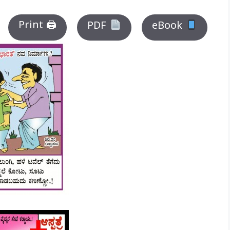
Print 🖨
PDF
eBook