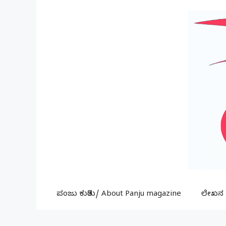
Skip
to
content
ಪಂಜು ಕುರಿತು/ About Panju magazine
ಲೇಖನ ಕ