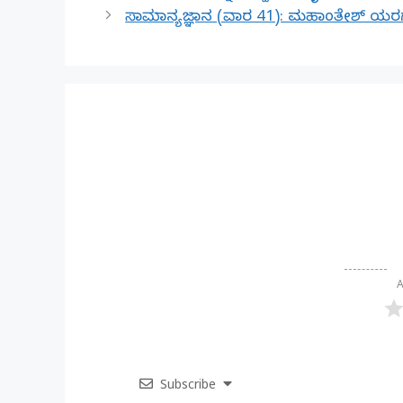
ಸಾಮಾನ್ಯ ಜ್ಞಾನ (ವಾರ 41): ಮಹಾಂತೇಶ್ ಯರಗಟ
A
Subscribe