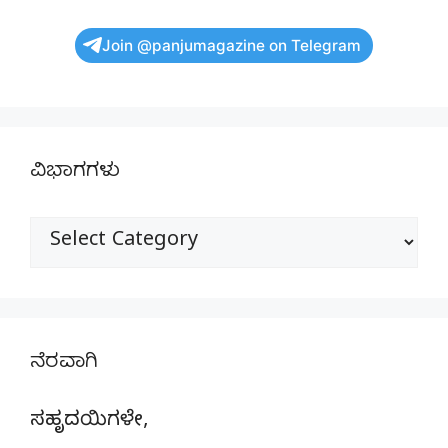
Join @panjumagazine on Telegram
ವಿಭಾಗಗಳು
ವಿಭಾಗಗಳು
ನೆರವಾಗಿ
ಸಹೃದಯಿಗಳೇ,