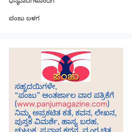
ಧನ್ಯವಾದಗಳೊಂದಿಗೆ
ಪಂಜು ಬಳಗ