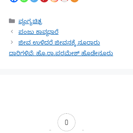
Categories
ವ್ಯಂಗ್ಯ ಚಿತ್ರ
ಪಂಜು ಕಾವ್ಯಧಾರೆ
ಜೀವ ಉಳಿದರೆ ಜೀವನಕ್ಕೆ ನೂರಾರು
ದಾರಿಗಳಿವೆ: ಹೊ.ರಾ.ಪರಮೇಶ್ ಹೊಡೇನೂರು
0