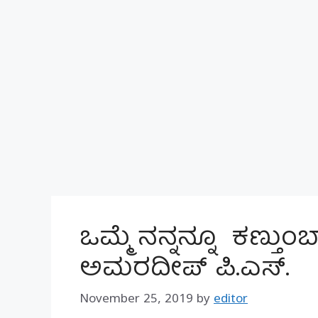
ಒಮ್ಮೆ ನನ್ನನ್ನೂ ಕಣ್ತುಂಬಾ
ಅಮರದೀಪ್ ಪಿ.ಎಸ್.
November 25, 2019
by
editor