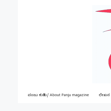
Skip
to
content
ಪಂಜು ಕುರಿತು/ About Panju magazine
ಲೇಖನ ಕ