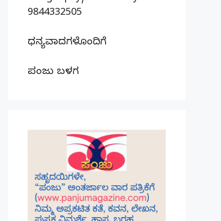
9844332505
ಧನ್ಯವಾದಗಳೊಂದಿಗೆ
ಪಂಜು ಬಳಗ