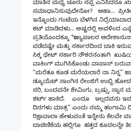
ಮಾತಿನ ಮಧ್ಯೆ ಚೂರು ಸಪ್ಪೆ ಎನಿಸಿದರೂ 
ಸಮಾಧಾನಿಸುವುದೇನೋ? ಆಹಾ… ಪ್ರೀತಿ
ಇನ್ನೊಂದು ಗಂಟೆಯ ಬೆಳಗಿನ ನಿದ್ರೆಯಾದಾದರ
ಕಟ್ ಮಾಡಿದಳು… ಅಷ್ಟರಲ್ಲಿ ಅವಳಿಂದ‌ ಎಷ್ಟೆ
ಪ್ರತಿಯೊಂದಕ್ಕೂ “ರಾಜ್ಯಪಾಲರ ಆದೇಶಾನು
ಪಡೆದಷ್ಟೇ ಮತ್ತು ಸರ್ಕಾರದಿಂದ ಬಾಕಿ ಇರು
ಸಿಕ್ಕ ಥೇಟ್ ಸರ್ಕಾರಿ ನೌಕರನಂತಾಗಿ ಖುಷಿಯಾ
ವಾಕಿಂಗ್ ಮುಗಿಸಿಕೊಂಡು ವಾಪಾಸ್ ಬರುವಾಗ
“ಮರೆತೂ ಕೂಡ ಮರೆಯಲಾರೆ ನಾ ನಿನ್ನ” ಹಾ
ಡ್ಯೂಯೆಟ್ ಸಾಂಗಿನ ರೇಂಜಿಗೆ ಉಬ್ಬಿ ಹೋ
ಸರಿ, ಬಂದವನೇ ಶೇವಿಂಗು, ಬ್ರಷ್ಷು, ಸ್ನಾನ ಮುಗ
ಶರ್ಟ್ ಹಾಕಿದೆ. ಎಂದೂ ಇಲ್ಲದವನು ಇವತ
ದಿನಗಳು ಮಾತ್ರ” ಎಂದು ನಮ್ಮ ಹಂಗಾಮಿ ದಿನ
ರಿಕ್ಷಾವಾಲಾ ಹೇಳುವಂತೆ ಇನ್ನೇನು ಕೆಲವೇ ವ
ಬಾಚಿಣಿಕೆಯ ಹಲ್ಲಿಗೂ ಹತ್ತದ ಕೂದಲನ್ನೇ 