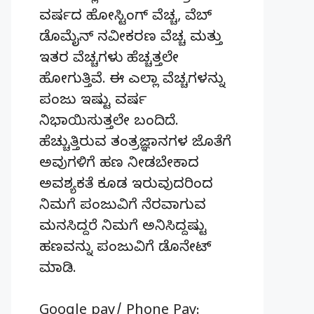
ವರ್ಷದ ಹೋಸ್ಟಿಂಗ್‌ ವೆಚ್ಚ, ವೆಬ್‌
ಡೊಮೈನ್‌ ನವೀಕರಣ ವೆಚ್ಚ ಮತ್ತು
ಇತರ ವೆಚ್ಚಗಳು ಹೆಚ್ಚತ್ತಲೇ
ಹೋಗುತ್ತಿವೆ. ಈ ಎಲ್ಲಾ ವೆಚ್ಚಗಳನ್ನು
ಪಂಜು ಇಷ್ಟು ವರ್ಷ
ನಿಭಾಯಿಸುತ್ತಲೇ ಬಂದಿದೆ.
ಹೆಚ್ಚುತ್ತಿರುವ ತಂತ್ರಜ್ಞಾನಗಳ ಜೊತೆಗೆ
ಅವುಗಳಿಗೆ ಹಣ ನೀಡಬೇಕಾದ
ಅವಶ್ಯಕತೆ ಕೂಡ ಇರುವುದರಿಂದ
ನಿಮಗೆ ಪಂಜುವಿಗೆ ನೆರವಾಗುವ
ಮನಸಿದ್ದರೆ ನಿಮಗೆ ಅನಿಸಿದ್ದಷ್ಟು
ಹಣವನ್ನು ಪಂಜುವಿಗೆ ಡೊನೇಟ್‌
ಮಾಡಿ.
Google pay/ Phone Pay: