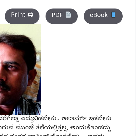
Print 🖨
PDF
eBook
ಐದುವರೆಗೆಲ್ಲಾ ಎದ್ದುಬಿಡಬೇಕು.. ಅಲಾರ್ಮ್ ಇಡಬೇಕು
ರುವ ಮುಂಚೆ ತಲೆಯಲ್ಲಿತ್ತಲ್ಲ, ಅಂದುಕೊಂಡದ್ದು