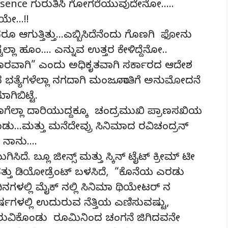
absence ಗುರುತಿಸಿ ಗೋಗರೆಯುವುದೇನೋ…..
ಯೇ…!!
ೂ ಆಗುತ್ತಿತ್ತು…ಎಬ್ಬಿಸಿದೆನೆಂದು ಗೊಣಗಿ ಫೋನು
ಲ್ಲಾ ಹೂಂ…. ಎನ್ನುವ ಉತ್ತರ ಕೇಳಿದ್ದೆನೋ..
ಸಾರವಾಗಿ” ಎಂದು ಅಧಿಕೃತವಾಗಿ ಸರ್ಕಾರದ ಆದೇಶ
ವ ಭತ್ಯೆಗಳೆಲ್ಲಾ ನಗದಾಗಿ ಮಂಜೂರಾತಿಗೆ ಅನುಮೋದನೆ
ಗಿಬಿಟ್ಟೆ.
ೆಲ್ಲಾ ದಾರಿಯುದ್ದಕ್ಕೂ ಚಂದ್ರಮುಖಿ ಪ್ರಾಣಸಖಿಯ
ಡು…ಮತ್ತು ಮನೆದೇವ್ರು ಸಿನಿಮಾದ ರವಿಚಂದ್ರನ್
ದ ನಾನು….
ಿಸಿದೆ. ಬ್ಲೂ ಜೀನ್ಸ್ ಮತ್ತು ಸ್ಕಿನ್ ಟೈಟ್ ಕ್ರೀಮ್ ಟೀ
್ತು ಡಿಯೋಡ್ರೆಂಟ್ ಬಳಸಿದೆ, “ಕೊನೆಯ ಎರಡು
ಗಳಲ್ಲಿ ಮೈಕ್ ನಲ್ಲಿ ಸಿನಿಮಾ ಥಿಯೇಟರ್ ನ
ರ್ಷಗಳಲ್ಲಿ ಉದುರುವ ನೆತ್ತಿಯ ಎಣಿಸುವಷ್ಟು,
ತಿರುವಿಕೊಂಡು ರೂಮಿನಿಂದ ಚಂಗನೆ ಜಿಗಿದವನೇ