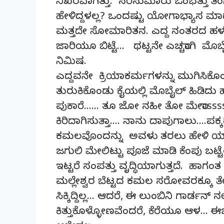
ನಿಖರವಾಗಿತ್ತು. ಸರಿಸುಮಾರು ಒಂಭತ್ತು
ಹೇಳಿದ್ದಳಲ್ಲ? ಒಂದಷ್ಟು ಯೋಗಾಭ್ಯಾಸ ಮ
ಮತ್ತದೇ ಸೋಮಾರಿತನ. ಎದ್ದ ನಂತರದ ಹಳಹಳಿ. ಅ
ಜಾರಿಯೂ ಬಿಟ್ಟೆ… ಥಟ್ಟನೇ ಎಚ್ಚರಾಗಿ ಮ
ನಿಮಿಷ.
ಎದ್ದವನೇ ಕ್ರಿಯಾಕರ್ಮಗಳನ್ನು ಮುಗಿಸಿಕೊಂಡ
ತುರುಕಿಕೊಂಡು ಕೈಯಲ್ಲಿ ಮೊಬೈಲ್ ಹಿಡಿದು ಹೆಜ
ಪುಕಾರೆ…… ತೂ ಜೋ ನಹೀ ತೋ ಮೇರಾsss
ಕಿರಿದಾಗಿಸುತ್ತಾ…. ನಾನು ದಾಪುಗಾಲು….ಪಕ್ಕದ
ಕಮಲವೊಂದನ್ನು ಅವಳು ತರಲು ಹೇಳಿ ಯಾವ
ಜಗುಲಿ ಮೇಲಿಟ್ಟು ಪೂಜೆ ಮಾಡಿ ಕೆಂಪು ಬಟ್ಟೆಯ
ಇಟ್ಟರೆ ಸಂಪತ್ತು ವೃದ್ಧಿಯಾಗುತ್ತದೆ. ಹಾಗ
ಮಲ್ಲೇಶ್ವರ ಬೆಟ್ಟದ ಕಮಲ ಸರೋವರಕ್ಕೂ ತೇಕ
ಸಿಕ್ಕಿದ್ದಿಲ್ಲ… ಆದರೆ, ಈ ಲುಂಬಿನಿ ಗಾರ್ಡನ್ ನ
ಕಿತ್ತುಕೊಳ್ಳೋಣವೆಂದರೆ, ಕೆರೆಯೂ ಆಳ