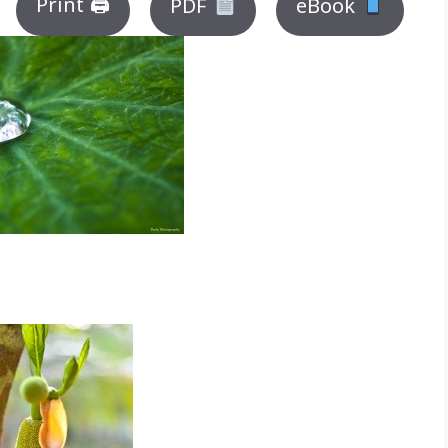
Print 🖨
PDF
eBook