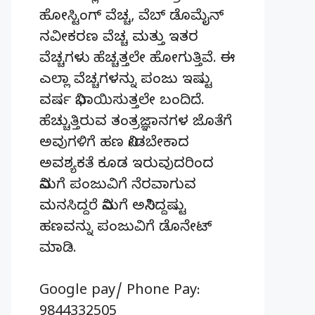
ಹೋಸ್ಟಿಂಗ್‌ ವೆಚ್ಚ, ವೆಬ್‌ ಡೊಮೈನ್‌
ನವೀಕರಣ ವೆಚ್ಚ ಮತ್ತು ಇತರ
ವೆಚ್ಚಗಳು ಹೆಚ್ಚತ್ತಲೇ ಹೋಗುತ್ತಿವೆ. ಈ
ಎಲ್ಲಾ ವೆಚ್ಚಗಳನ್ನು ಪಂಜು ಇಷ್ಟು
ವರ್ಷ ನಿಭಾಯಿಸುತ್ತಲೇ ಬಂದಿದೆ.
ಹೆಚ್ಚುತ್ತಿರುವ ತಂತ್ರಜ್ಞಾನಗಳ ಜೊತೆಗೆ
ಅವುಗಳಿಗೆ ಹಣ ನೀಡಬೇಕಾದ
ಅವಶ್ಯಕತೆ ಕೂಡ ಇರುವುದರಿಂದ
ನಿಮಗೆ ಪಂಜುವಿಗೆ ನೆರವಾಗುವ
ಮನಸಿದ್ದರೆ ನಿಮಗೆ ಅನಿಸಿದ್ದಷ್ಟು
ಹಣವನ್ನು ಪಂಜುವಿಗೆ ಡೊನೇಟ್‌
ಮಾಡಿ.
Google pay/ Phone Pay:
9844332505