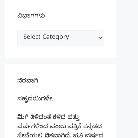
ವಿಭಾಗಗಳು
ವಿಭಾಗಗಳು
ನೆರವಾಗಿ
ಸಹೃದಯಿಗಳೇ,
ನಿಮಗೆ ತಿಳಿದಂತೆ ಕಳೆದ ಹತ್ತು
ವರ್ಷಗಳಿಂದ ಪಂಜು ಪತ್ರಿಕೆ ಕನ್ನಡದ
ಸೇವೆಯಲ್ಲಿ ನಿರತವಾಗಿದೆ. ಪ್ರತಿ ವರ್ಷದ