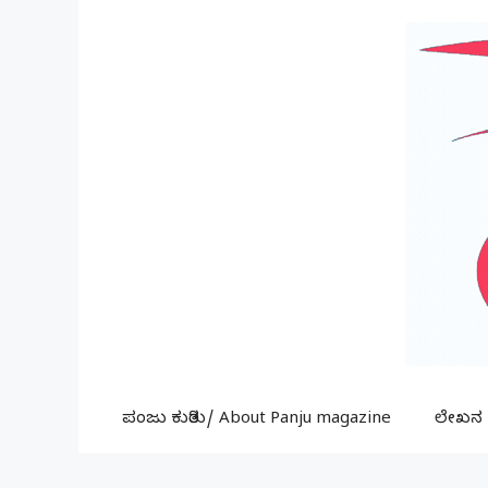
Skip
to
content
ಪಂಜು ಕುರಿತು/ About Panju magazine
ಲೇಖನ ಕ